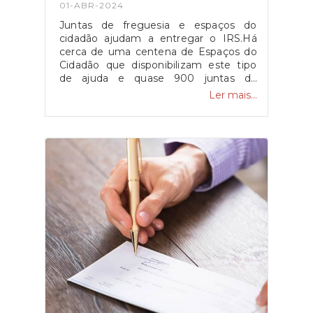
01-ABR-2024
Juntas de freguesia e espaços do
cidadão ajudam a entregar o IRS.Há
cerca de uma centena de Espaços do
Cidadão que disponibilizam este tipo
de ajuda e quase 900 juntas de
freguesia em todo o país também
Ler mais...
apoiam a entrega do IRS.Os
contribuintes que necessitem de ajuda
para entregar a sua declaração de IRS
podem recorrer às juntas de freguesia
e Espaços do Cidadão, bem como aos
serviços de Finanças, havendo
centenas destes locais de apoio por
todo o país.Fonte: ECO