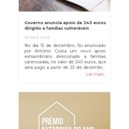
Governo anuncia apoio de 240 euros
dirigido a famílias vulneráveis
16-DEZ-2022
No dia 15 de dezembro, foi anunciado
por António Costa um novo apoio
extraordinário direcionado a famílias
carenciadas, no valor de 240 euros, que
será pago a partir de 23 de dezembro.
O presente apoio visa combater o
Ler mais...
aumento dos preços de bens
alimentares de primeira necessidade,
fruto da guerra na Ucrânia e da inflação
existente como consequência da
mesma. No grupo de famílias
vulneráveis estão inclusas todas as
famílias beneficiárias de tarifa social de
energia e prestações sociais mínimas,
somando um milhão e 37 mil famílias
no total. O respetivo valor será pago