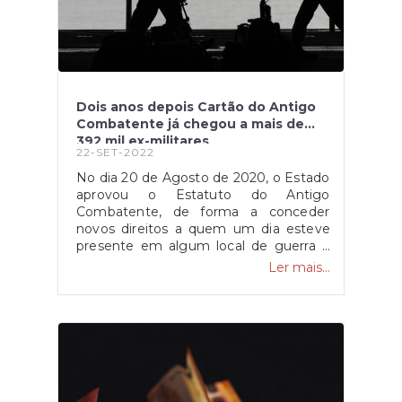
Dois anos depois Cartão do Antigo
Combatente já chegou a mais de
392 mil ex-militares
22-SET-2022
No dia 20 de Agosto de 2020, o Estado
aprovou o Estatuto do Antigo
Combatente, de forma a conceder
novos direitos a quem um dia esteve
presente em algum local de guerra e
defendeu a nação portuguesa. Uma
Ler mais...
das medidas adotadas foi a criação de
um cartão, titulado como Cartão do
Antigo Combatente, que também se
estende a viúvas/os de antigos
militares. O cartão mencionado
anteriormente engloba benefícios
como isenção do pagamento de taxas
moderadoras, apoio à saúde,