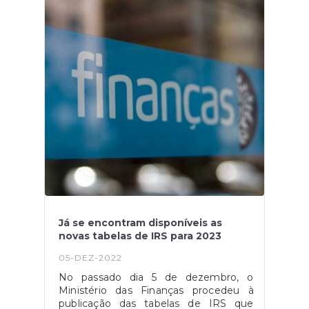
abrangentes, desde apoio social à
economia, mobilidade e até mesmo
turismo. O respetivo prémio conta
com a organização do Lisbon Awards
Group em parceria com o ECO.Fonte:
https://eco.sapo.pt/2022/12/12/o-
premio-autarquia-do-ano-esta-de-
regresso-para-a-sua-4a-edicao/
Já se encontram disponíveis as
novas tabelas de IRS para 2023
05-DEZ-2022
No passado dia 5 de dezembro, o
Ministério das Finanças procedeu à
publicação das tabelas de IRS que