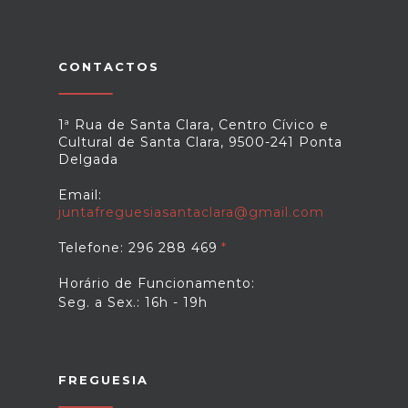
eletronica--15124019.html
"Candidatar-se ao Porta 65-Jovem",
disponível
em: https://eportugal.gov.pt/servicos/candidatar-
se-ao-porta-65-jovem
CONTACTOS
1ª Rua de Santa Clara, Centro Cívico e
Cultural de Santa Clara, 9500-241 Ponta
Delgada
Email:
juntafreguesiasantaclara@gmail.com
Telefone: 296 288 469
Horário de Funcionamento:
Seg. a Sex.: 16h - 19h
FREGUESIA