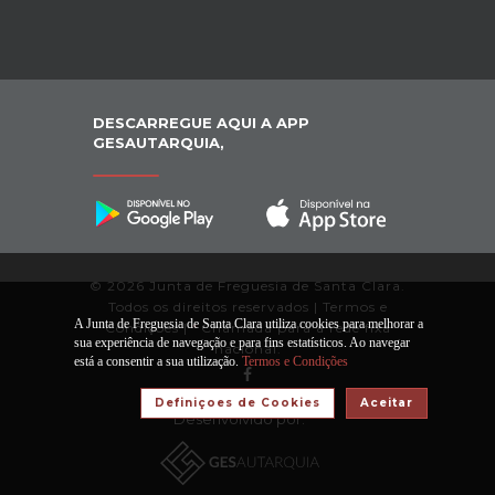
DESCARREGUE AQUI A APP
GESAUTARQUIA,
© 2026 Junta de Freguesia de Santa Clara.
Todos os direitos reservados |
Termos e
A Junta de Freguesia de Santa Clara utiliza cookies para melhorar a
Condições
|
*
Chamada para a rede fixa
sua experiência de navegação e para fins estatísticos. Ao navegar
nacional.
está a consentir a sua utilização.
Termos e Condições
Definiçoes de Cookies
Aceitar
Desenvolvido por: