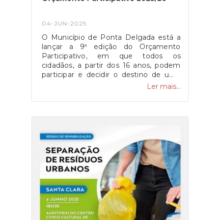
04-JUN-2025
O Município de Ponta Delgada está a
lançar a 9ª edição do Orçamento
Participativo, em que todos os
cidadãos, a partir dos 16 anos, podem
participar e decidir o destino de uma
parte dos recursos públicos
Ler mais...
disponibilizados pelo Município. Para
isto,estão agendados os Encontros de
Participação onde poderão propor e
escolher os projetos que gostariam de
ver realizados.