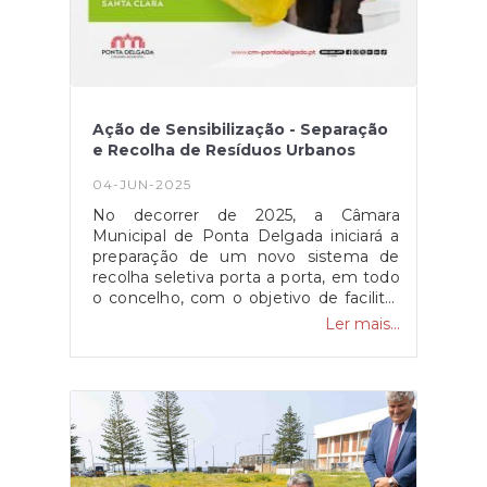
Ação de Sensibilização - Separação
e Recolha de Resíduos Urbanos
04-JUN-2025
No decorrer de 2025, a Câmara
Municipal de Ponta Delgada iniciará a
preparação de um novo sistema de
recolha seletiva porta a porta, em todo
o concelho, com o objetivo de facilitar
o processo de separação dos resíduos
Ler mais...
urbanos, promovendo assim a
sustentabilidade e a preservação do
meio ambiente. Deste modo, o
arranque do novo sistema de recolha
seletiva está previsto acontecer no
ínicio de 2026, estendendo-se por duas
fases que terminarão nos finais de
2027.Neste sentido, a Unidade