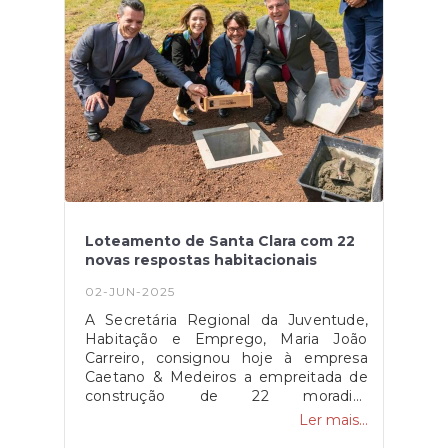
Orgânica de Bem Estar Animal e
Sensibilização Ambiental estará a
realizar uma Ação de Sensibilização no
auditório do Centro Cívico e Cultural de
Santa Clara no próximo dia 04 de junho
pelas 18h30.
Loteamento de Santa Clara com 22
novas respostas habitacionais
02-JUN-2025
A Secretária Regional da Juventude,
Habitação e Emprego, Maria João
Carreiro, consignou hoje à empresa
Caetano & Medeiros a empreitada de
construção de 22 moradias
unifamiliares no loteamento de Santa
Ler mais...
Clara, em Ponta Delgada, na ilha de